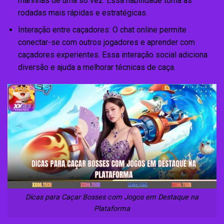
marinhas de uma só vez. Essa habilidade torna as
rodadas mais rápidas e estratégicas.
Interação entre caçadores: O chat online permite
conectar-se com outros jogadores e aprender com
caçadores experientes. Essa interação social adiciona
diversão e ajuda a melhorar técnicas de caça.
Dicas para Caçar Bosses com Jogos em Destaque na
Plataforma