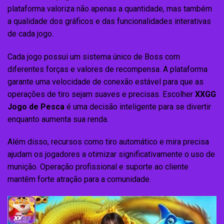
plataforma valoriza não apenas a quantidade, mas também
a qualidade dos gráficos e das funcionalidades interativas
de cada jogo.
Cada jogo possui um sistema único de Boss com
diferentes forças e valores de recompensa. A plataforma
garante uma velocidade de conexão estável para que as
operações de tiro sejam suaves e precisas. Escolher
XXGG
Jogo de Pesca
é uma decisão inteligente para se divertir
enquanto aumenta sua renda.
Além disso, recursos como tiro automático e mira precisa
ajudam os jogadores a otimizar significativamente o uso de
munição. Operação profissional e suporte ao cliente
mantêm forte atração para a comunidade.