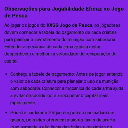
Observações para Jogabilidade Eficaz no Jogo
de Pesca
Ao jogar os jogos do
XXGG Jogo de Pesca
, os jogadores
devem conhecer a tabela de pagamento de cada criatura
para planejar o investimento de munição com sabedoria.
Entender a mecânica de cada arma ajuda a evitar
desperdícios e melhora a velocidade de recuperação do
capital.
Conheça a tabela de pagamento: Antes de jogar, entenda
o valor de cada criatura para planejar o uso da munição
com sabedoria. Conhecer a mecânica de cada arma ajuda
a evitar desperdícios e a recuperar o capital mais
rapidamente.
Priorize cardumes: Foque em peixes que nadam em
grupos, pois eles oferecem maiores taxas de acerto.
Isso aumenta a eficiência das balas e maximiza os