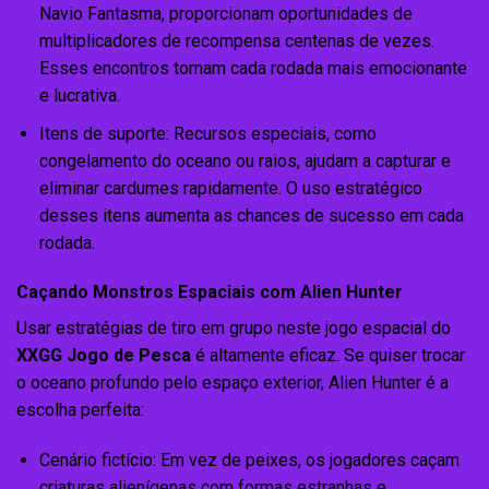
Navio Fantasma, proporcionam oportunidades de
multiplicadores de recompensa centenas de vezes.
Esses encontros tornam cada rodada mais emocionante
e lucrativa.
Itens de suporte: Recursos especiais, como
congelamento do oceano ou raios, ajudam a capturar e
eliminar cardumes rapidamente. O uso estratégico
desses itens aumenta as chances de sucesso em cada
rodada.
Caçando Monstros Espaciais com Alien Hunter
Usar estratégias de tiro em grupo neste jogo espacial do
XXGG Jogo de Pesca
é altamente eficaz. Se quiser trocar
o oceano profundo pelo espaço exterior, Alien Hunter é a
escolha perfeita:
Cenário fictício: Em vez de peixes, os jogadores caçam
criaturas alienígenas com formas estranhas e