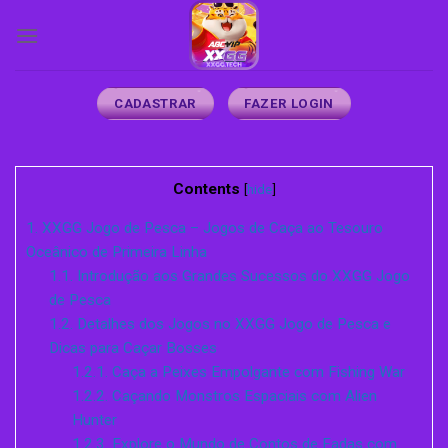
Skip
to
content
CADASTRAR
FAZER LOGIN
Contents
[
hide
]
1.
XXGG Jogo de Pesca – Jogos de Caça ao Tesouro
Oceânico de Primeira Linha
1.1.
Introdução aos Grandes Sucessos do XXGG Jogo
de Pesca
1.2.
Detalhes dos Jogos no XXGG Jogo de Pesca e
Dicas para Caçar Bosses
1.2.1.
Caça a Peixes Empolgante com Fishing War
1.2.2.
Caçando Monstros Espaciais com Alien
Hunter
1.2.3.
Explore o Mundo de Contos de Fadas com