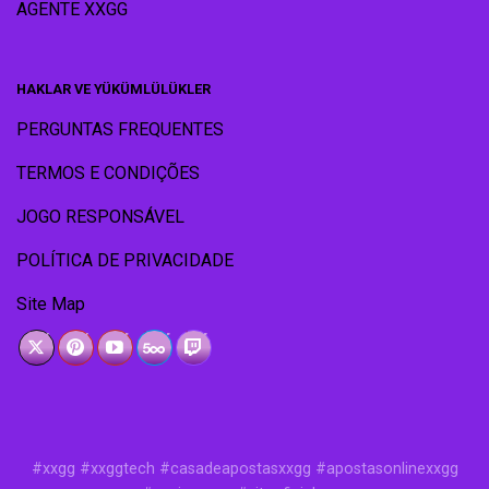
AGENTE XXGG
HAKLAR VE YÜKÜMLÜLÜKLER
PERGUNTAS FREQUENTES
TERMOS E CONDIÇÕES
JOGO RESPONSÁVEL
POLÍTICA DE PRIVACIDADE
Site Map
#xxgg #xxggtech #casadeapostasxxgg #apostasonlinexxgg