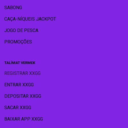
SABONG
CAÇA-NÍQUEIS JACKPOT
JOGO DE PESCA
PROMOÇÕES
TALİMAT VERMEK
REGISTRAR XXGG
ENTRAR XXGG
DEPOSITAR XXGG
SACAR XXGG
BAIXAR APP XXGG