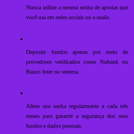
Nunca utilize a mesma senha de apostas que 
você usa em redes sociais ou e-mails.
Deposite fundos apenas por meio de 
provedores verificados como Nubank ou 
Banco Inter no sistema.
Altere sua senha regularmente a cada três 
meses para garantir a segurança dos seus 
fundos e dados pessoais.