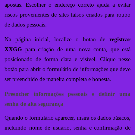
apostas. Escolher o endereço correto ajuda a evitar 
riscos provenientes de sites falsos criados para roubo 
de dados pessoais.
Na página inicial, localize o botão de 
registrar 
XXGG
 para criação de uma nova conta, que está 
posicionado de forma clara e visível. Clique nesse 
botão para abrir o formulário de informações que deve 
ser preenchido de maneira completa e honesta.
Preencher informações pessoais e definir uma 
senha de alta segurança
Quando o formulário aparecer, insira os dados básicos, 
incluindo nome de usuário, senha e confirmação de 