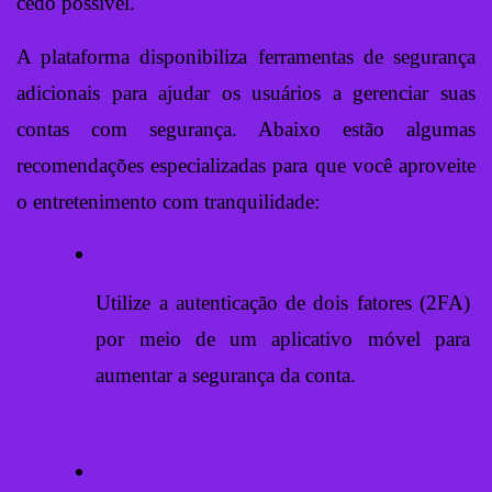
cedo possível.
A plataforma disponibiliza ferramentas de segurança 
adicionais para ajudar os usuários a gerenciar suas 
contas com segurança. Abaixo estão algumas 
recomendações especializadas para que você aproveite 
o entretenimento com tranquilidade:
Utilize a autenticação de dois fatores (2FA) 
por meio de um aplicativo móvel para 
aumentar a segurança da conta.