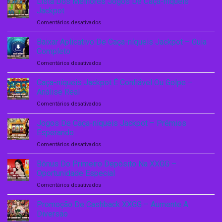
Lista Dos Melhores Jogos De Caça-níqueis
De
Aquática
Jackpot
Grande
Lucrativa
em
Comentários desativados
Jackpot
Lista
–
Dos
Baixar Aplicativo De Caça-níqueis Jackpot – Guia
Prêmios
Melhores
Milionários
Completo
Jogos
em
Comentários desativados
De
Baixar
Caça-
Aplicativo
Caça-níqueis Jackpot É Confiável Ou Golpe –
níqueis
De
Jackpot
Análise Real
Caça-
em
Comentários desativados
níqueis
Caça-
Jackpot
níqueis
Jogos De Caça-níqueis Jackpot – Prêmios
–
Jackpot
Guia
Esperando
É
Completo
em
Comentários desativados
Confiável
Jogos
Ou
De
Bônus Do Primeiro Depósito Na XXGG –
Golpe
Caça-
–
Oportunidade Especial
níqueis
Análise
em
Comentários desativados
Jackpot
Real
Bônus
–
Do
Promoção De Cashback XXGG – Aumente A
Prêmios
Primeiro
Esperando
Diversão
Depósito