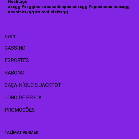
Hashtags:
#xxgg #xxggtech #casadeapostasxxgg #apostasonlinexxgg
#casinoxxgg #siteoficialxxgg
OYUN
CASSINO
ESPORTES
SABONG
CAÇA-NÍQUEIS JACKPOT
JOGO DE PESCA
PROMOÇÕES
TALİMAT VERMEK