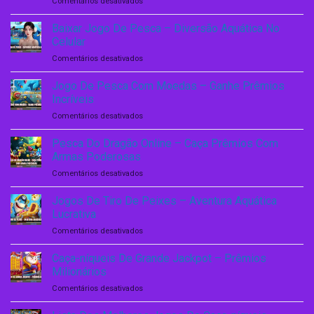
em
Comentários desativados
Vitórias
Jogo
Com
De
Baixar Jogo De Pesca – Diversão Aquática No
Estratégias
Pesca
Profissionais
Celular
Com
em
Comentários desativados
Recompensas
Baixar
Mistas
Jogo
Jogo De Pesca Com Moedas – Ganhe Prêmios
–
De
Ganhe
Incríveis
Pesca
Prêmios
em
Comentários desativados
–
Incríveis
Jogo
Diversão
De
Pesca Do Dragão Online – Caça Prêmios Com
Aquática
Pesca
No
Armas Poderosas
Com
Celular
em
Comentários desativados
Moedas
Pesca
–
Do
Jogos De Tiro De Peixes – Aventura Aquática
Ganhe
Dragão
Prêmios
Lucrativa
Online
Incríveis
em
Comentários desativados
–
Jogos
Caça
De
Caça-níqueis De Grande Jackpot – Prêmios
Prêmios
Tiro
Com
Milionários
De
Armas
em
Comentários desativados
Peixes
Poderosas
Caça-
–
níqueis
Aventura