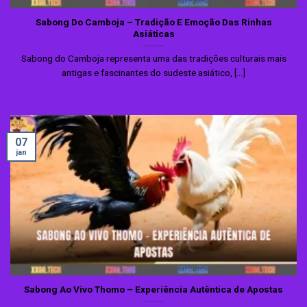
Sabong Do Camboja – Tradição E Emoção Das Rinhas
Asiáticas
Sabong do Camboja representa uma das tradições culturais mais
antigas e fascinantes do sudeste asiático, [...]
07
jan
Sabong Ao Vivo Thomo – Experiência Autêntica de Apostas