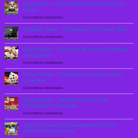
Com
Sicbo Online – Guia Completo Para Apostas Em
Tradição
Lâmina
E
Dados
–
Adrenalina
em
Comentários desativados
Guia
Única
Sicbo
Completo
Online
Blackjack Online – Estratégias Para Ganhar Mais
Para
–
Iniciantes
em
Comentários desativados
Guia
Blackjack
Completo
Online
Roleta Online – Domine as Apostas e Multiplique
Para
–
Apostas
Seus Ganhos
Estratégias
Em
em
Comentários desativados
Para
Dados
Roleta
Ganhar
Online
Mais
Pôquer Online – Estratégias Vencedoras Para
–
Lucrar Alto
Domine
em
Comentários desativados
as
Pôquer
Apostas
Online
Bacará Online – Conquiste Vitórias Com
e
–
Multiplique
Estratégias Profissionais
Estratégias
Seus
em
Comentários desativados
Vencedoras
Ganhos
Bacará
Para
Online
Jogo De Pesca Com Recompensas Mistas –
Lucrar
–
Alto
Ganhe Prêmios Incríveis
Conquiste