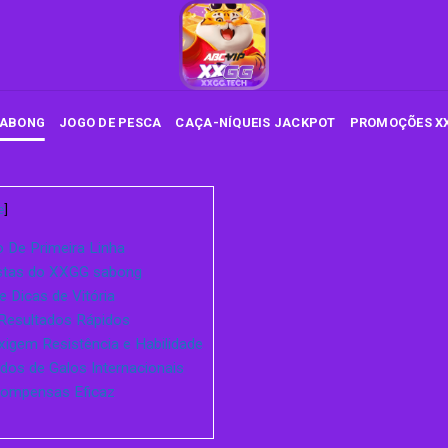
ABONG
JOGO DE PESCA
CAÇA-NÍQUEIS JACKPOT
PROMOÇÕES X
e
]
 De Primeira Linha
ostas do XXGG sabong
 Dicas de Vitória
Resultados Rápidos
igem Resistência e Habilidade
os de Galos Internacionais
compensas Eficaz