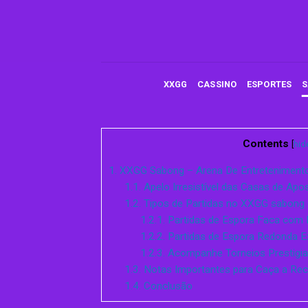
Skip
to
content
XXGG
CASSINO
ESPORTES
S
Contents
[
hid
1.
XXGG Sabong – Arena De Entretenimento
1.1.
Apelo Irresistível das Casas de Ap
1.2.
Tipos de Partidas no XXGG sabong e
1.2.1.
Partidas de Espora Faca com 
1.2.2.
Partidas de Espora Redonda Ex
1.2.3.
Acompanhe Torneios Prestigiad
1.3.
Notas Importantes para Caça a Re
1.4.
Conclusão