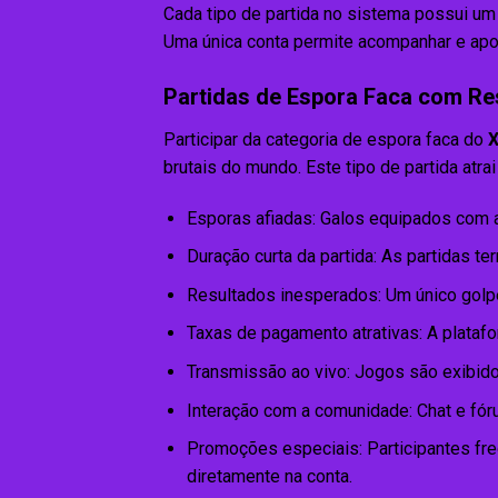
Cada tipo de partida no sistema possui um 
Uma única conta permite acompanhar e apo
Partidas de Espora Faca com Re
Participar da categoria de espora faca do
brutais do mundo. Este tipo de partida atr
Esporas afiadas: Galos equipados com 
Duração curta da partida: As partidas 
Resultados inesperados: Um único golpe
Taxas de pagamento atrativas: A plataf
Transmissão ao vivo: Jogos são exibid
Interação com a comunidade: Chat e fór
Promoções especiais: Participantes fr
diretamente na conta.