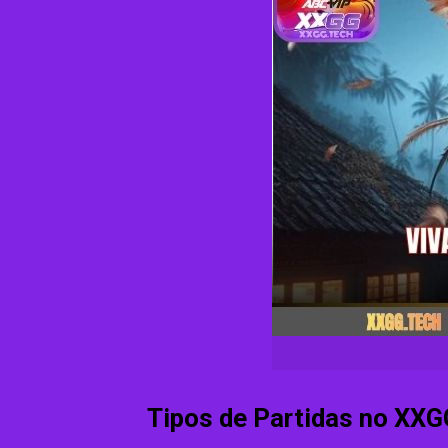
Tipos de Partidas no XXG