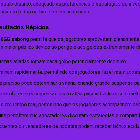
estilo distinto, adequado às preferências e estratégias de inve
star em todos os torneios em andamento.
sultados Rápidos
XXGG sabong
permite que os jogadores aproveitem plenamente 
ai o maior público devido ao perigo e aos golpes extremamente r
armas afiadas tornam cada golpe potencialmente decisivo.
terminam rapidamente, permitindo aos jogadores fazer mais apos
 preciso pode determinar a vitória, criando grande suspense p
orma oferece recompensas muito altas para indivíduos com melho
os em tempo real, permitindo que os jogadores acompanhem ca
uns permitem que apostadores discutam estratégias e compartil
equentes ou vencedores de apostas podem receber bônus exclu