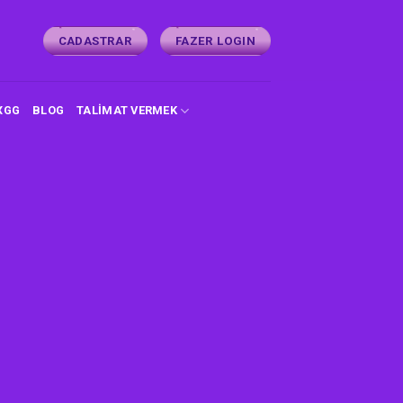
CADASTRAR
FAZER LOGIN
XGG
BLOG
TALİMAT VERMEK