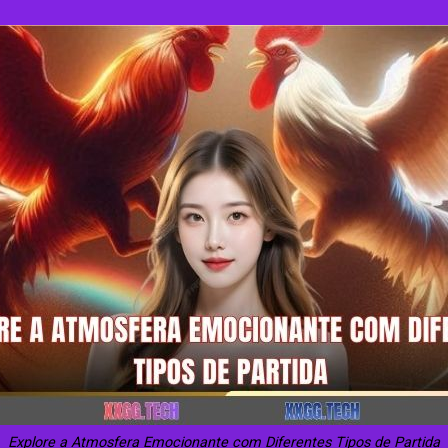
Explore a Atmosfera Emocionante com Diferentes Tipos de Partida