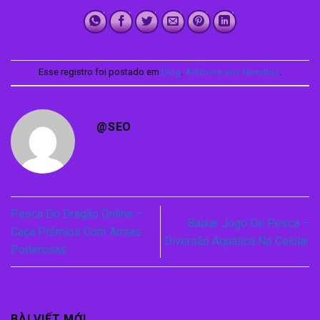
Esse registro foi postado em
blog
.
Adicione aos favoritos
.
@SEO
Pesca Do Dragão Online –
Baixar Jogo De Pesca –
Caça Prêmios Com Armas
Diversão Aquática No Celular
Poderosas
BÀI VIẾT MỚI