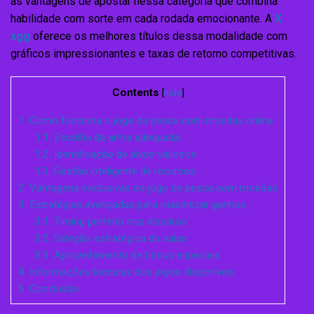
as vantagens de apostar nessa categoria que combina
habilidade com sorte em cada rodada emocionante. A
X
xgg
oferece os melhores títulos dessa modalidade com
gráficos impressionantes e taxas de retorno competitivas.
Contents
[
hide
]
1.
Como funciona o jogo de pesca com moedas online
1.1.
Escolha da arma adequada
1.2.
Identificação de alvos valiosos
1.3.
Gestão inteligente de recursos
2.
Vantagens exclusivas do jogo de pesca com moedas
3.
Estratégias avançadas para maximizar ganhos
3.1.
Timing perfeito nos disparos
3.2.
Seleção estratégica de salas
3.3.
Aproveitamento de bônus especiais
4.
Informações técnicas dos jogos disponíveis
5.
Conclusão