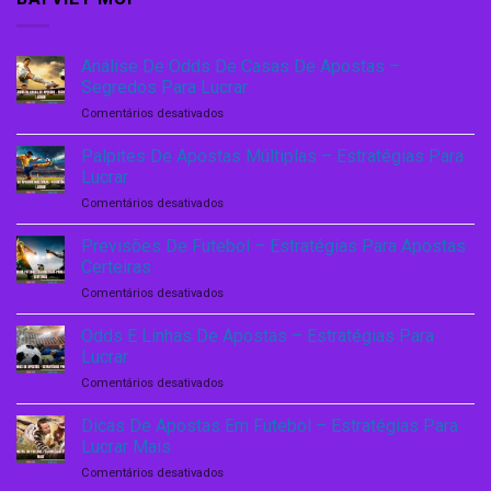
Análise De Odds De Casas De Apostas –
Segredos Para Lucrar
em
Comentários desativados
Análise
De
Palpites De Apostas Múltiplas – Estratégias Para
Odds
Lucrar
De
em
Comentários desativados
Casas
Palpites
De
De
Previsões De Futebol – Estratégias Para Apostas
Apostas
Apostas
–
Certeiras
Múltiplas
Segredos
em
Comentários desativados
–
Para
Previsões
Estratégias
Lucrar
De
Odds E Linhas De Apostas – Estratégias Para
Para
Futebol
Lucrar
Lucrar
–
em
Comentários desativados
Estratégias
Odds
Para
E
Dicas De Apostas Em Futebol – Estratégias Para
Apostas
Linhas
Certeiras
Lucrar Mais
De
em
Comentários desativados
Apostas
Dicas