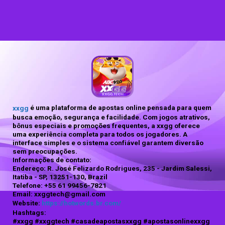
De
–
Cashback
Oportunidade
XXGG
Especial
–
Aumente
A
Diversão
xxgg
é uma plataforma de apostas online pensada para quem
busca emoção, segurança e facilidade. Com jogos atrativos,
bônus especiais e promoções frequentes, a xxgg oferece
uma experiência completa para todos os jogadores. A
interface simples e o sistema confiável garantem diversão
sem preocupações.
Informações de contato:
Endereço: R. José Felizardo Rodrigues, 235 - Jardim Salessi,
Itatiba - SP, 13251-130, Brazil
Telefone: +55 61 99456-7821
Email:
xxggtech@gmail.com
Website:
https://hotwords.br.com/
Hashtags:
#xxgg #xxggtech #casadeapostasxxgg #apostasonlinexxgg