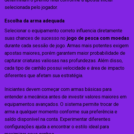
selecionada pelo jogador.
Escolha da arma adequada
Selecionar o equipamento correto influencia diretamente
suas chances de sucesso no
jogo de pesca com moedas
durante cada sessão de jogo. Armas mais potentes exigem
apostas maiores, porém garantem maior probabilidade de
capturar criaturas valiosas nas profundezas. Além disso,
cada tipo de canhão possui velocidade e área de impacto
diferentes que afetam sua estratégia.
Iniciantes devem começar com armas básicas para
entender a mecânica antes de investir valores maiores em
equipamentos avançados. O sistema permite trocar de
arma a qualquer momento conforme sua preferência e
saldo disponível na conta. Experimentar diferentes
configurações ajuda a encontrar o estilo ideal para