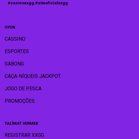
#casinoxxgg #siteoficialxxgg
OYUN
CASSINO
ESPORTES
SABONG
CAÇA-NÍQUEIS JACKPOT
JOGO DE PESCA
PROMOÇÕES
TALİMAT VERMEK
REGISTRAR XXGG