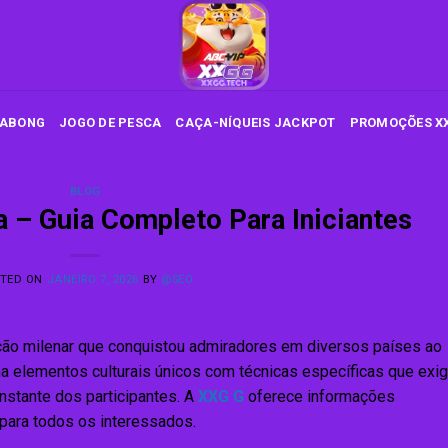
ABONG
JOGO DE PESCA
CAÇA-NÍQUEIS JACKPOT
PROMOÇÕES X
BLOG
– Guia Completo Para Iniciantes
STED ON
JANEIRO 7, 2026
BY
@SEO
ção milenar que conquistou admiradores em diversos países ao
ina elementos culturais únicos com técnicas específicas que ex
stante dos participantes. A
XXG G
oferece informações
para todos os interessados.