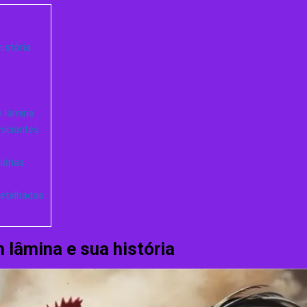
istória
 lâmina
niciantes
iárias
etalhadas
lâmina e sua história