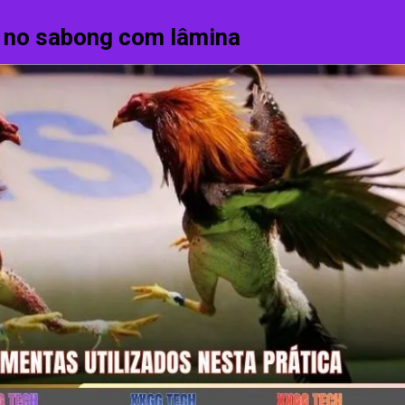
 no sabong com lâmina