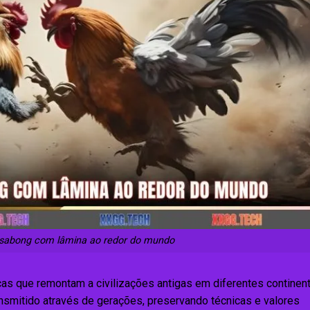
 sabong com lâmina ao redor do mundo
cas que remontam a civilizações antigas em diferentes continen
ansmitido através de gerações, preservando técnicas e valores