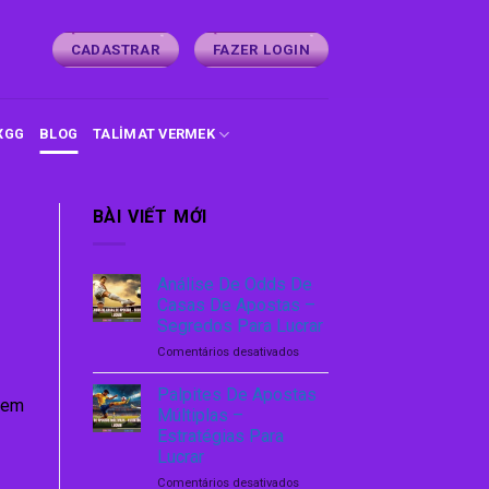
CADASTRAR
FAZER LOGIN
XGG
BLOG
TALİMAT VERMEK
BÀI VIẾT MỚI
Análise De Odds De
Casas De Apostas –
Segredos Para Lucrar
em
Comentários desativados
Análise
De
Palpites De Apostas
igem
Odds
Múltiplas –
De
Estratégias Para
Casas
Lucrar
De
Apostas
em
Comentários desativados