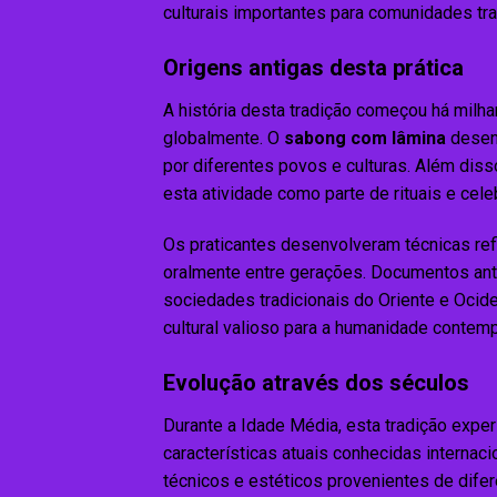
culturais importantes para comunidades tra
Origens antigas desta prática
A história desta tradição começou há milh
globalmente. O
sabong com lâmina
desenv
por diferentes povos e culturas. Além diss
esta atividade como parte de rituais e cel
Os praticantes desenvolveram técnicas ref
oralmente entre gerações. Documentos anti
sociedades tradicionais do Oriente e Ocid
cultural valioso para a humanidade contem
Evolução através dos séculos
Durante a Idade Média, esta tradição expe
características atuais conhecidas internac
técnicos e estéticos provenientes de difer