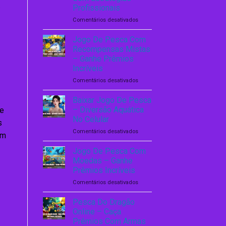
Vencedoras
.
Profissionais
Para
Lucrar
em
Comentários desativados
Alto
Bacará
Online
Jogo De Pesca Com
–
Recompensas Mistas
Conquiste
– Ganhe Prêmios
Vitórias
Incríveis
Com
Estratégias
em
Comentários desativados
Profissionais
Jogo
De
Baixar Jogo De Pesca
Pesca
– Diversão Aquática
 e
Com
No Celular
s
Recompensas
em
Comentários desativados
Mistas
em
Baixar
–
Jogo
Ganhe
Jogo De Pesca Com
De
Prêmios
Moedas – Ganhe
Pesca
Incríveis
Prêmios Incríveis
–
em
Comentários desativados
Diversão
Jogo
Aquática
De
No
Pesca Do Dragão
Pesca
Celular
Online – Caça
Com
Prêmios Com Armas
Moedas