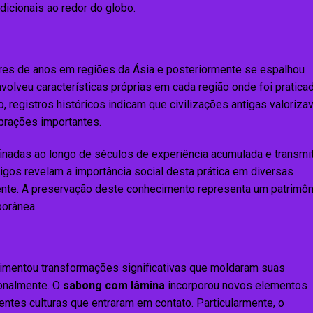
dicionais ao redor do globo.
ares de anos em regiões da Ásia e posteriormente se espalhou
olveu características próprias em cada região onde foi pratica
o, registros históricos indicam que civilizações antigas valoriz
ebrações importantes.
inadas ao longo de séculos de experiência acumulada e transmi
gos revelam a importância social desta prática em diversas
ente. A preservação deste conhecimento representa um patrimôn
porânea.
rimentou transformações significativas que moldaram suas
ionalmente. O
sabong com lâmina
incorporou novos elementos
entes culturas que entraram em contato. Particularmente, o