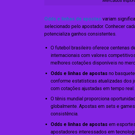
Mercados esporti
Odds e linhas de apostas
variam signific
selecionado pelo apostador. Conhecer cada
potencializa ganhos consistentes.
O futebol brasileiro oferece centenas 
internacionais com valores competitivo
melhores cotações disponíveis no merc
Odds e linhas de apostas
no basquete
conforme estatísticas atualizadas dos
com cotações ajustadas em tempo real.
O tênis mundial proporciona oportunidad
globalmente. Apostas em sets e games 
consistência.
Odds e linhas de apostas
em esportes 
apostadores interessados em tecnolo