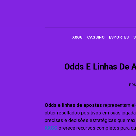
Skip
to
content
XXGG
CASSINO
ESPORTES
S
Odds E Linhas De A
PO
Odds e linhas de apostas
representam el
obter resultados positivos em suas jogad
precisas e decisões estratégicas que max
XXGG
oferece recursos completos para qu