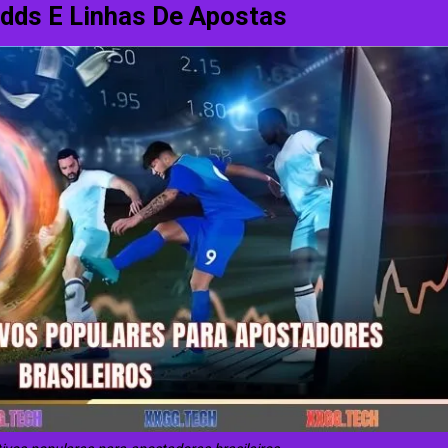
dds E Linhas De Apostas