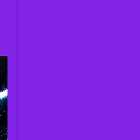
Cashback
Especial
XXGG
–
Aumente
A
Diversão