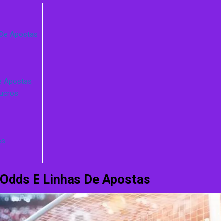
 De Apostas
e Apostas
Lucros
es
 Odds E Linhas De Apostas