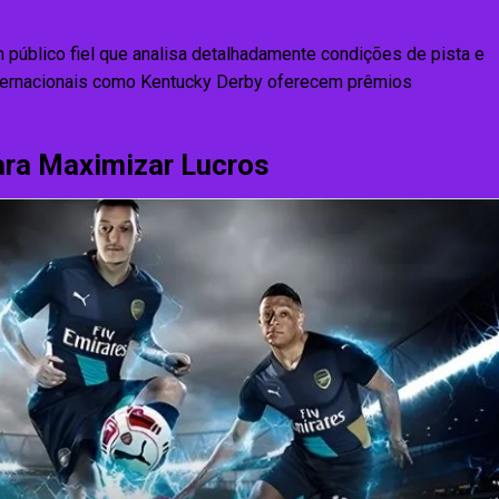
 público fiel que analisa detalhadamente condições de pista e
nternacionais como Kentucky Derby oferecem prêmios
ara Maximizar Lucros