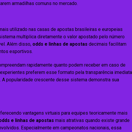
itarem armadilhas comuns no mercado.
is utilizado nas casas de apostas brasileiras e europeias
istema multiplica diretamente o valor apostado pelo número
ível. Além disso,
odds e linhas de apostas
decimais facilitam
ntos esportivos.
s compreendam rapidamente quanto podem receber em caso de
 experientes preferem esse formato pela transparência imediata
. A popularidade crescente desse sistema demonstra sua
ferecendo vantagens virtuais para equipes teoricamente mais
odds e linhas de apostas
mais atrativas quando existe grande
envolvidos. Especialmente em campeonatos nacionais, essa