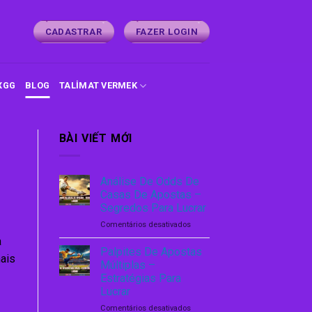
CADASTRAR
FAZER LOGIN
XGG
BLOG
TALİMAT VERMEK
BÀI VIẾT MỚI
Análise De Odds De
Casas De Apostas –
Segredos Para Lucrar
em
Comentários desativados
Análise
a
De
Palpites De Apostas
ais
Odds
Múltiplas –
De
Estratégias Para
Casas
Lucrar
De
Apostas
em
Comentários desativados