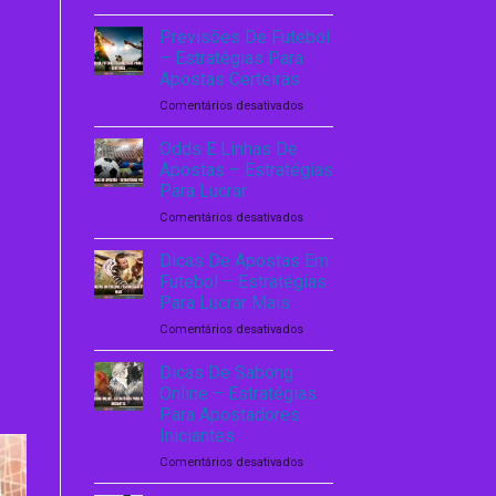
–
Palpites
Segredos
De
Previsões De Futebol
Para
Apostas
– Estratégias Para
Lucrar
Múltiplas
Apostas Certeiras
–
em
Comentários desativados
Estratégias
Previsões
Para
De
Lucrar
Odds E Linhas De
Futebol
Apostas – Estratégias
–
Para Lucrar
Estratégias
em
Comentários desativados
Para
Odds
Apostas
E
Certeiras
Dicas De Apostas Em
Linhas
Futebol – Estratégias
De
Para Lucrar Mais
Apostas
em
Comentários desativados
–
Dicas
Estratégias
De
Para
Dicas De Sabong
Apostas
Lucrar
Online – Estratégias
Em
Para Apostadores
Futebol
Iniciantes
–
Estratégias
em
Comentários desativados
Para
Dicas