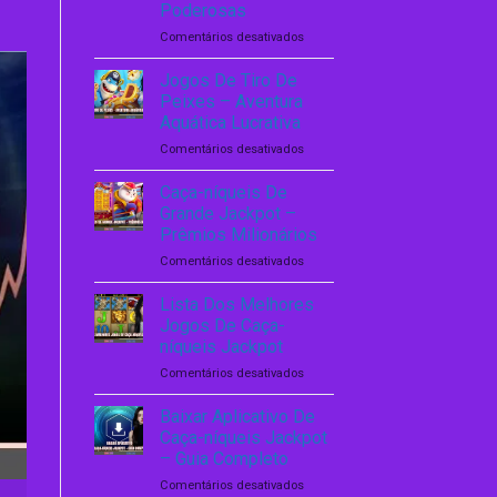
Poderosas
–
Ganhe
em
Comentários desativados
Prêmios
Pesca
Incríveis
Do
Jogos De Tiro De
Dragão
Peixes – Aventura
Online
Aquática Lucrativa
–
em
Comentários desativados
Caça
Jogos
Prêmios
De
Com
Caça-níqueis De
Tiro
Armas
Grande Jackpot –
De
Poderosas
Prêmios Milionários
Peixes
em
Comentários desativados
–
Caça-
Aventura
níqueis
Aquática
Lista Dos Melhores
De
Lucrativa
Jogos De Caça-
Grande
níqueis Jackpot
Jackpot
em
Comentários desativados
–
Lista
Prêmios
Dos
Milionários
Baixar Aplicativo De
Melhores
Caça-níqueis Jackpot
Jogos
– Guia Completo
De
em
Comentários desativados
Caça-